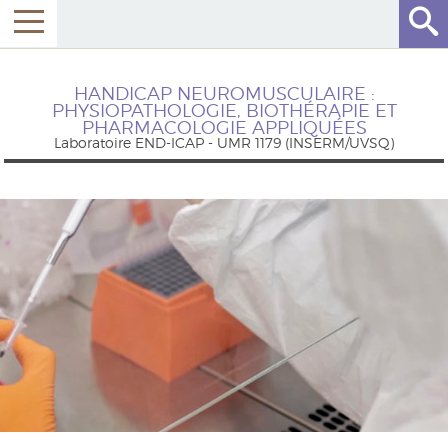
HANDICAP NEUROMUSCULAIRE :
PHYSIOPATHOLOGIE, BIOTHÉRAPIE ET
PHARMACOLOGIE APPLIQUÉES
Laboratoire END-ICAP - UMR 1179 (INSERM/UVSQ)